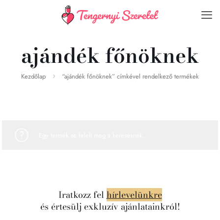
ajándék főnöknek
Kezdőlap
“ajándék főnöknek” címkével rendelkező termékek
Egy termék se felelt meg a keresésnek.
Iratkozz fel
hírlevelünkre
és értesülj exkluzív ajánlatainkról!