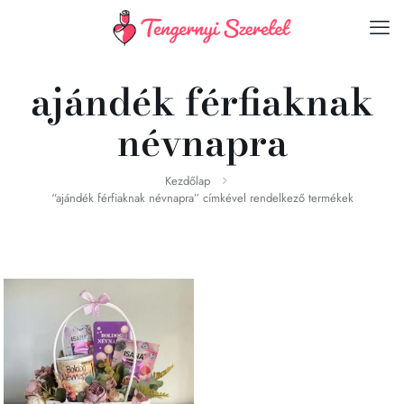
ajándék férfiaknak
névnapra
Kezdőlap
“ajándék férfiaknak névnapra” címkével rendelkező termékek