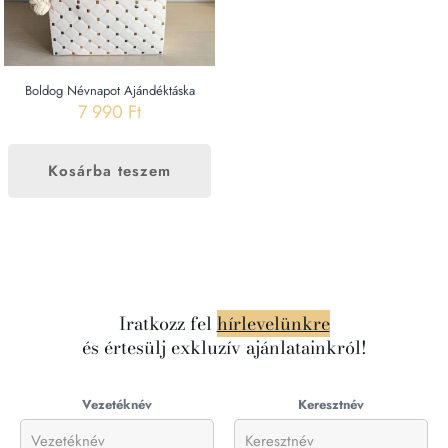
Boldog Névnapot Ajándéktáska
7 990
Ft
Kosárba teszem
Iratkozz fel
hírlevelünkre
és értesülj exkluzív ajánlatainkról!
Vezetéknév
Keresztnév