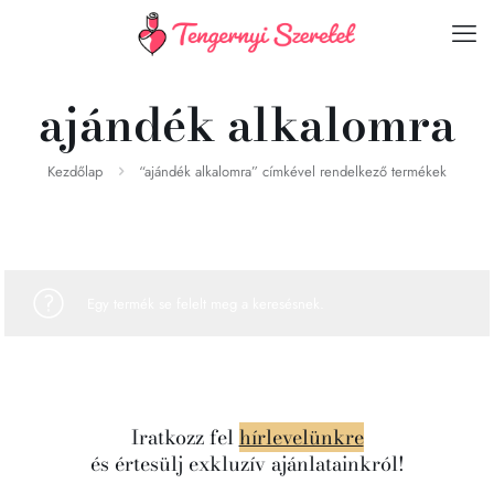
ajándék alkalomra
Kezdőlap
“ajándék alkalomra” címkével rendelkező termékek
Egy termék se felelt meg a keresésnek.
Iratkozz fel
hírlevelünkre
és értesülj exkluzív ajánlatainkról!