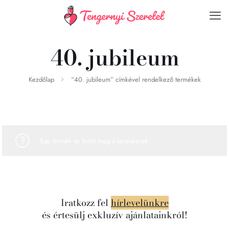
40. jubileum
Kezdőlap
“40. jubileum” címkével rendelkező termékek
Egy termék se felelt meg a keresésnek.
Iratkozz fel
hírlevelünkre
és értesülj exkluzív ajánlatainkról!